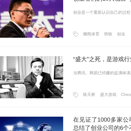
​创业是一个重新认识自己的过
懒熊体育
韩牧
创业
“盛大”之死，是游戏
当腾讯、网易已经赚的盆满钵满
陈天桥
盛大游戏
Chin
在见证了1000多家
总结了创业公司的6个