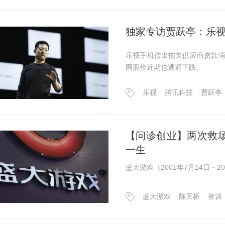
独家专访贾跃亭：乐
乐视手机传出拖欠供应商货款
网股价近期也遭遇下跌。
乐视
腾讯科技
贾跃亭
【问诊创业】两次救
一生
盛大游戏（2001年7月14日－2
盛大游戏
陈天桥
教训