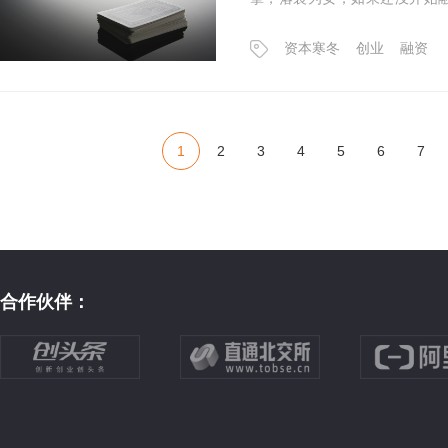
动。
资本寒冬
创业
融资
1
2
3
4
5
6
7
合作伙伴：