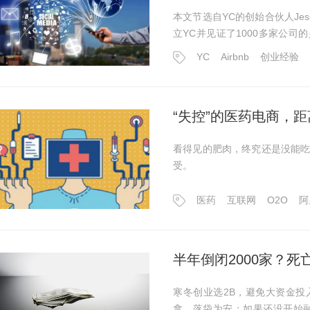
本文节选自YC的创始合伙人Jessi
立YC并见证了1000多家公司的
恰逢，前几天艾问节目采访，这
YC
Airbnb
创业经验
“失控”的医药电商，
看得见的肥肉，终究还是没能
受。
医药
互联网
O2O
阿
半年倒闭2000家？死
寒冬创业选2B，避免大资金
拿，落袋为安；如果还没开始融