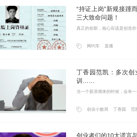
“持证上岗”新规接踵
三大致命问题！
真正的创新，核心应该是创造价
网约车
直播
丁香园范凯：多次创
训……
当一个新浪潮来的时候，会有一
创业小败局
丁香园
范
创业者们的10大谎言