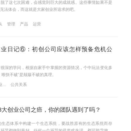
摆脱了这七次困难，会感觉到巨大的成就感。这些事情如果不是
无法体会，而这就是大家创业所追求的吧。
队
管理
产品
运营
创业日记⑥：初创公司应该怎样预备危机公
门很深的学问，根据自家手中掌握的资源情况，个中玩法变化多
，唯快不破”是颠簸不破的真理。
..
公共关系
8大创业公司之癌，你的团队遇到了吗？
的生态体系中构建一个生态系统，要战胜原有的生态系统而存
个环节都做到最好，任何一个环节的疏忽或失误，都可能导致灭