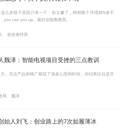
扯这么多犊子原因只有一个：你太嫩了，稍稍换个环境就N多不
ou can you up。最好还能教教我。
队
创业者特质
人魏泽：智能电视项目受挫的三点教训
努力，无论产品和推广都花了很多心思和时间，但结果往往是开
败局
魏泽
创始人刘飞：创业路上的7次如履薄冰