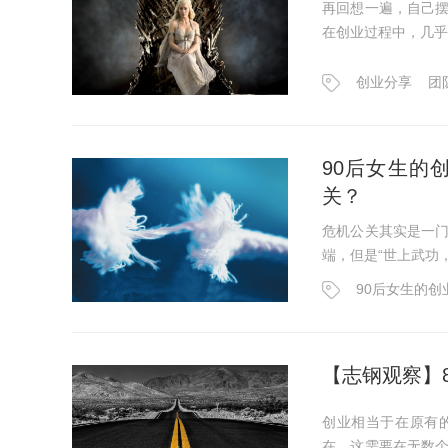
再回想一遍，自己
在创业过程中，几乎
创业分享
团
90后女生的
关？
危机公关其实是一
端，但是“世上武功
90后女生的创业.
【志钢观察】
创业相当于在原有
在。这需要在无数