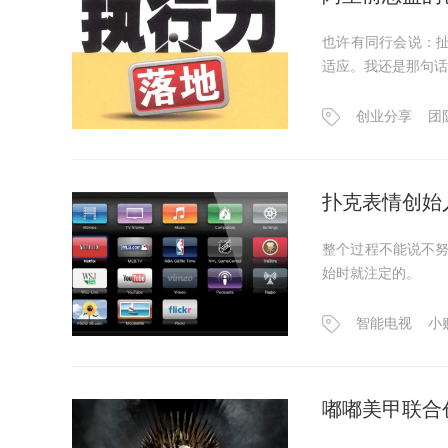
也许有同行会说：
适应。我还是那句话：y
创业分享
团
扑克表情创始
整个过程不能说不
始时就注定的。
智能电视
小
嘟嘟美甲联合