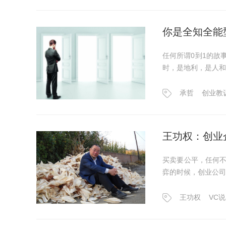
你是全知全能
任何所谓0到1的故
时，是地利，是人和
承哲
创业教
王功权：创业
买卖要公平，任何
弈的时候，创业公司
王功权
VC说