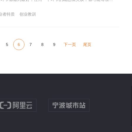
业者特质
创业教训
5
6
7
8
9
下一页
尾页