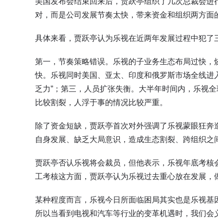
美国发布会结束回来后，贾跃亭组织了几次总裁会进
对，而是公司发展节奏太快，带来资金和组织两方面
具体来看，贾跃亭认为乐视在近两年发展过程中犯了
第一，节奏策略错误。乐视的子业务生态布局过快，
快。乐视同时美国、亚太、印度和俄罗斯市场全线进
乏力”；第三，人员扩张失衡。大半年时间内，乐视全球
比较割裂，人浮于事的情况比较严重。
除了资金短缺，贾跃亭首次对外强调了乐视蒙眼狂奔
自身发展、缺乏大局意识，造成生态割裂、跨组织之
贾跃亭否认乐视将会裁员，但他表示，乐视年底考核
工考核这方面，贾跃亭认为乐视过去重心放在发展，
某种程度而言，乐视今日所面临困局其实也是乐视基
所以当看到电视和汽车等行业的变革机遇时，我们会