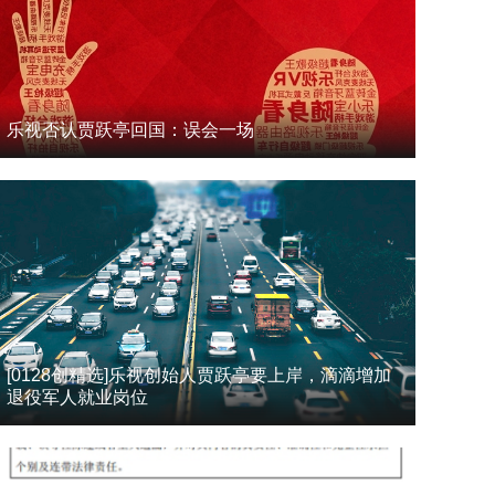
乐视否认贾跃亭回国：误会一场
[0128创精选]乐视创始人贾跃亭要上岸，滴滴增加
退役军人就业岗位