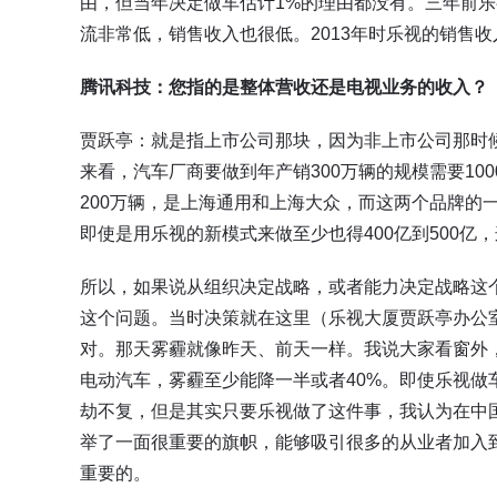
由，但当年决定做车估计1%的理由都没有。三年前
流非常低，销售收入也很低。2013年时乐视的销售收
腾讯科技：您指的是整体营收还是电视业务的收入？
贾跃亭：就是指上市公司那块，因为非上市公司那时
来看，汽车厂商要做到年产销300万辆的规模需要10
200万辆，是上海通用和上海大众，而这两个品牌的
即使是用乐视的新模式来做至少也得400亿到500亿
所以，如果说从组织决定战略，或者能力决定战略这
这个问题。当时决策就在这里（乐视大厦贾跃亭办公
对。那天雾霾就像昨天、前天一样。我说大家看窗外，
电动汽车，雾霾至少能降一半或者40%。即使乐视
劫不复，但是其实只要乐视做了这件事，我认为在中
举了一面很重要的旗帜，能够吸引很多的从业者加入
重要的。