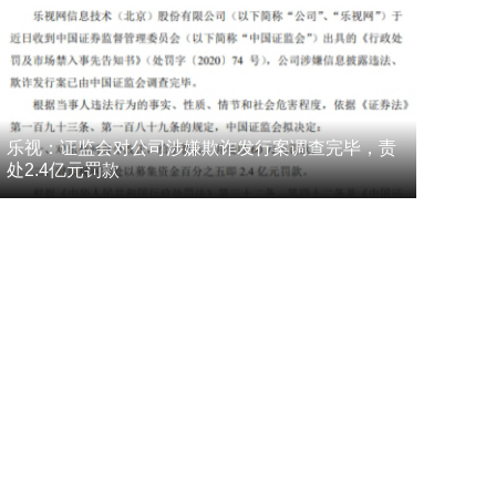
乐视：证监会对公司涉嫌欺诈发行案调查完毕，责
处2.4亿元罚款