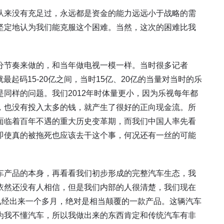
从来没有充足过，永远都是资金的能力远远小于战略的需
坚定地认为我们能克服这个困难。当然，这次的困难比我
分节奏来做的，和当年做电视一模一样。当时很多记者
就最起码15-20亿之间，当时15亿、20亿的当量对当时的乐
同样的问题。我们2012年时体量更小，因为乐视每年都
，也没有投入太多的钱，就产生了很好的正向现金流。所
面临着百年不遇的重大历史变革期，而我们中国人率先看
即使真的被拖死也应该去干这个事，何况还有一丝的可能
车产品的本身，再看看我们初步形成的完整汽车生态，我
依然还没有人相信，但是我们内部的人很清楚，我们现在
都已经出来一个多月，绝对是相当颠覆的一款产品。这辆汽车
为我不懂汽车，所以我做出来的东西肯定和传统汽车有非