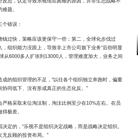
行反思，认定导致乐视现在困难的原因，并非生态战略不
的难题。
三个错误：
烧钱过快，策略应该更保守一些；第二，全球化步伐过
入，组织能力没跟上，导致非上市公司旗下业务“后劲明显
从6000多人扩张到13000人，管理难度加大，业务之间
造成的组织管理的不足，“以往各个组织独立奔跑时，偏重
间协同低下、没有形成真正的生态化反。”
会严格采取末位淘汰制，淘汰比例至少在10%左右。在员
做得极差。
因决定的，“乐视不是组织决定战略，而是战略决定组织。
义无反顾的投资布局。”