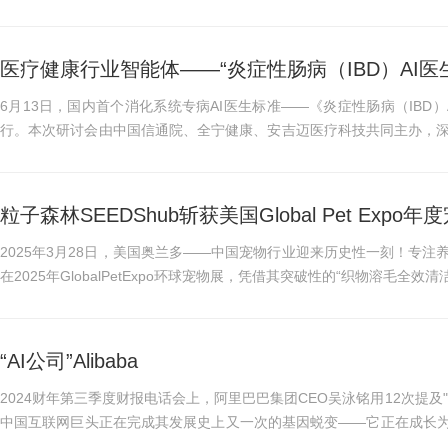
额红包、免单卡、官方补贴...
医疗健康行业智能体——“炎症性肠病（IBD）AI医
6月13日，国内首个消化系统专病AI医生标准——《炎症性肠病（IBD
行。本次研讨会由中国信通院、全宁健康、安吉迈医疗科技共同主办，
多家医学教育科研龙头企业...
粒子森林SEEDShub斩获美国Global Pet Exp
2025年3月28日，美国奥兰多——中国宠物行业迎来历史性一刻！专注养
在2025年GlobalPetExpo环球宠物展，凭借其突破性的“织物溶毛全效清
ewProductShowcase-Pe...
“AI公司”Alibaba
2024财年第三季度财报电话会上，阿里巴巴集团CEO吴泳铭用12次提及
中国互联网巨头正在完成其发展史上又一次的基因蜕变——它正在成长为
报数据显示，阿里云智能...