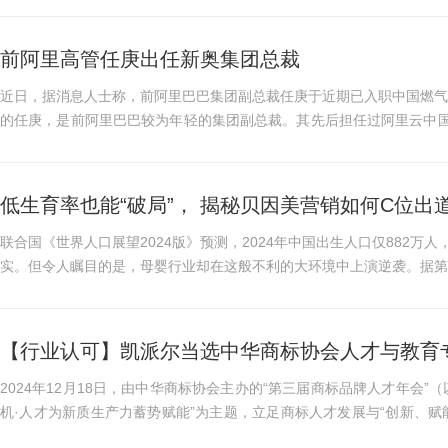
前阿里高管任庚出任新奥集团总裁
近日，据消息人士称，前阿里巴巴集团副总裁任庚于近期已入职中国燃气巨
的任庚，是前阿里巴巴较为年轻的集团副总裁。其先后担任过阿里云中国
理等重要管理岗位,在阿里...
低生育率也能“破局”， 揭秘贝因美营销如何C位出
联合国《世界人口展望2024版》预测，2024年中国出生人口仅882
实。但令人瞩目的是，母婴行业却在这般不利的大环境中上演逆袭。据第三
上，孕产用品以近乎25%的...
【行业认可】凯派尔当选中华商标协会人才与教育专
2024年12月18日，由中华商标协会主办的“第三届商标品牌人才年会
机·人才为新质生产力蓄势赋能”为主题，立足商标人才发展与“创新、赋
交流、业务合作、...