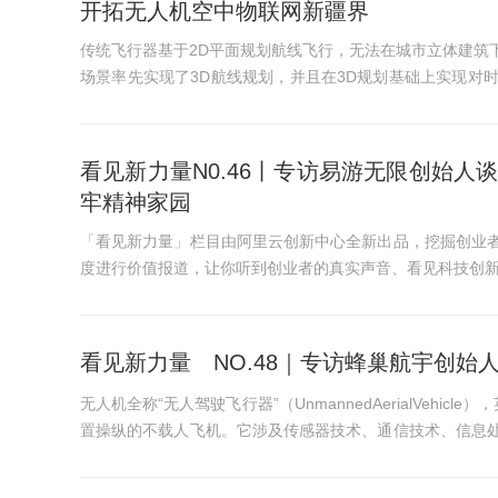
开拓无人机空中物联网新疆界
传统飞行器基于2D平面规划航线飞行，无法在城市立体建筑
场景率先实现了3D航线规划，并且在3D规划基础上实现对
(3D)空间中任意目标位置...
看见新力量N0.46丨专访易游无限创始
牢精神家园
「看见新力量」栏目由阿里云创新中心全新出品，挖掘创业
度进行价值报道，让你听到创业者的真实声音、看见科技创
看见新力量 NO.48｜专访蜂巢航宇创始
无人机全称“无人驾驶飞行器”（UnmannedAerialVehi
置操纵的不载人飞机。它涉及传感器技术、通信技术、信息
高技术含量的产物。...