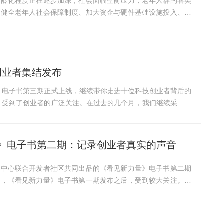
老龄化程度正在逐步加深，社会面临空前压力，老年人群的各类
。健全老年人社会保障制度、加大资金与硬件基础设施投入、积
举措势在必行，这对维护社会关系、促进社会和谐进步具有重要
新...
创业者集结发布
》电子书第三期正式上线，继续带你走进十位科技创业者背后的
，受到了创业者的广泛关注。在过去的几个月，我们继续采访了
》电子书第二期：记录创业者真实的声音
新中心联合开发者社区共同出品的《看见新力量》电子书第二期
前，《看见新力量》电子书第一期发布之后，受到较大关注。此
心继续采访了数十位在科技领域耕耘的创业者，真实记录他们在
汽...