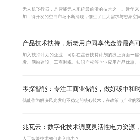
无人机飞行器，是智能无人系统最前沿的技术之一。近年来
加，待开发的空白市场不断涌现，催生了巨大需求与想象空间。
站暨Create阿里巴巴诸神...
产品技术扶持，新老用户同享代金券最高可
加入扶持计划的企业，可以在星云扶持计划的线上页面一键
发、网站建设、工商财税、知识产权等企业应用产品优惠。
二、活动规则1、代金券面值...
零探智能：专注工商业储能，做好碳中和
储能作为解决风光发电不稳定的核心技术，在政策与产业的
兆瓦云：数字化技术调度灵活性电力资源，
人工智能技术如何走入电力？