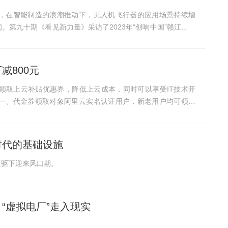
，在智能制造的浪潮推动下，无人机飞行器的应用场景持续增
第九十期《看见新力量》采访了2023年“创响中国”赣江新区
减800元
领取上云补贴优惠券，降低上云成本，同时可以享受IT技术开
一、代金券领取对象阿里云实名认证用户，新老用户均可领取
时代的基础设施
双驱下迎来风口期。
“虚拟电厂”走入现实