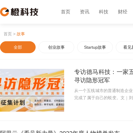
首页
资讯
科技
财经
首页
>
故事
全部
创业故事
Startup故事
看见
专访德马科技：一家
寻访隐形冠军
从一个五线城市的普通制造企业
完成了属于自己的蜕变。文｜
能催生一家“单项冠军”。202
七批国家级制造业单项...