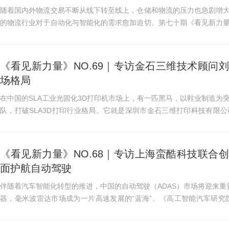
随着国内外物流交易不断从线下转至线上，仓储和物流的压力也急剧增
的物流行业对于自动化与智能化的需求愈加迫切。第七十期《看见新力量》
球总决赛新锐奖获得者...
《看见新力量》NO.69｜专访金石三维技术顾问
场格局
在中国的SLA工业光固化3D打印机市场上，有一匹黑马，以鞋业制造为
队，打破SLA3D打印行业格局。它就是深圳市金石三维打印科技有限
量》采访了2022阿里巴巴诸神...
《看见新力量》NO.68｜专访上海蛮酷科技联合
面护航自动驾驶
伴随着汽车智能化转型的推进，中国的自动驾驶（ADAS）市场将迎来重
器，毫米波雷达市场成为一片高速发展的“蓝海”。《高工智能汽车研究院
口）前装标配搭载毫米波雷...