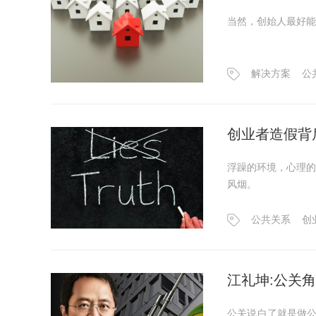
当然，创始人最好能
解决方案
公
创业者造假背
浮躁的环境，心理的
风烟。
公共关系
创
江礼坤:公关
公关说白了就是做