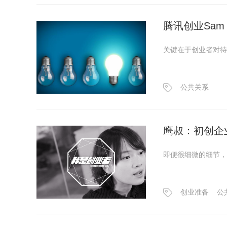
腾讯创业Sa
关键在于创业者对待
公共关系
鹰叔：初创企
即便很细微的细节，
创业准备
公