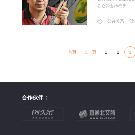
公众的支持行为
公共关系
创
首页
上一页
1
2
3
合作伙伴：