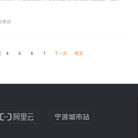
业教训
4
5
6
7
下一页
尾页