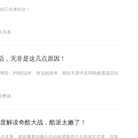
自己出来站台！
共关系
后，无非是这几点原因！
博弈，PR的运作、舆论的猎奇，都在无形中共同助推着谎言的
业教训
角度解读奇酷大战，酷派太嫩了！
公众关系，其很重要的两个目的就是取得公众的肯定态度，促发