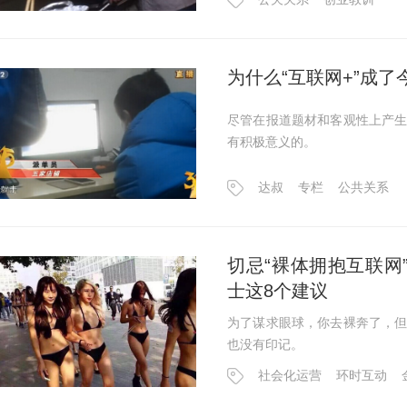
为什么“互联网+”成了今
尽管在报道题材和客观性上产
有积极意义的。
达叔
专栏
公共关系
切忌“裸体拥抱互联网
士这8个建议
为了谋求眼球，你去裸奔了，
也没有印记。
社会化运营
环时互动