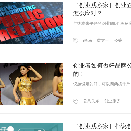
［创业观察家］创业
怎么应对？
年终本来平静的创业圈因“i黑马
i黑马
黄太吉
公关
创业者如何做好品牌
的！
议题设定的好，可以四两拨千斤
公共关系
创业服务
［创业观察家］都说