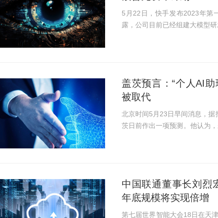
5月22日，快手发布2023年
露，公司目前已经组建大模型研
方面的技术积累，按计划推进
训练阶段，暂时还没有明确的...
盖茨预言：“个人AI
被取代
北京时间5月23日早间消息，据报道，
茨日前作出一项预测。他认为，
助理”，能够帮助普通大众完成
人数字助理将拥有...
中国联通董事长刘烈宏
年底规模将实现倍增
第七届世界智能大会18日在天