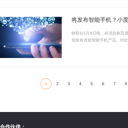
将发布智能手机？小度
财联社5月8日电，有消息称百
划发布首款智能手机产品。对
会在下周公布。
1
2
3
4
5
6
7
8
合作伙伴：