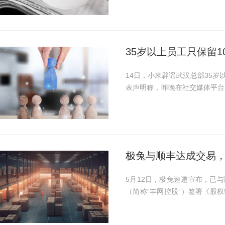
35岁以上员工只保留
14日，小米辟谣武汉总部35岁
表声明称，昨晚在社交媒体平台
10%的信息，经查皆为谣言。
部门。互联网不是法外之地...
极兔与顺丰达成交易，以
5月12日，极兔速递宣布，已
（简称“丰网控股”）签署《股
有限公司拟以人民币11.83
有限公司（以下简称“丰...