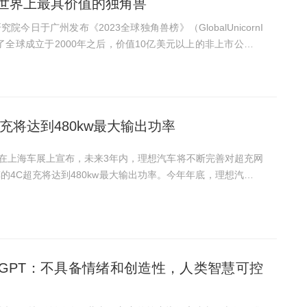
世界上最具价值的独角兽
今日于广州发布《2023全球独角兽榜》（GlobalUnicornI
列出了全球成立于2000年之后，价值10亿美元以上的非上市公司。
,361家，比一年前增加303家（29%），比新冠疫情开始前增
美国以66...
充将达到480kw最大输出功率
车在上海车展上宣布，未来3年内，理想汽车将不断完善对超充网
的4C超充将达到480kw最大输出功率。今年年底，理想汽车将
速超充站，覆盖京津冀、长三角、大湾区和成渝四大经济带，202
300...
atGPT：不具备情绪和创造性，人类智慧可控