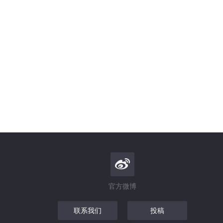
官方微博
联系我们
投稿