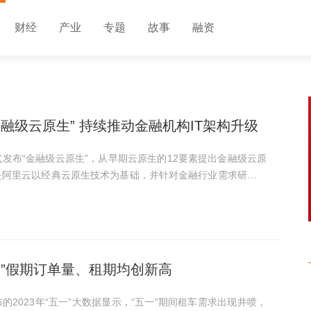
财经
产业
专题
故事
融资
融级云原生” 持续推动金融机构IT架构升级
式发布“金融级云原生”，从早期云原生的12要素提出金融级云原
是阿里云以经典云原生技术为基础，并针对金融行业需求研发的
从而支持金融机构建设既符合行业标准和监管要求、又具备云原
..
一”假期订单量、租期均创新高
的2023年“五一”大数据显示，“五一”期间租车需求出现井喷，