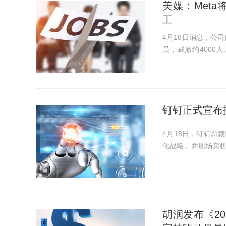
美媒：Meta
工
4月18日消息，公
员，裁撤约4000人
3%。Meta首席执
为一家更好的公司，预
钉钉正式宣布
4月18日，钉钉总
化战略。并现场实机
文案、使用绘图方
态将发生巨大变化，走
胡润发布《2