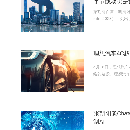
字节跳动仍是
据胡润百富，胡润研究院
ndex2023），
全球独角兽数量达到1
加867家（175%）。
理想汽车4C超
4月18日，理想汽
络的建设。理想汽车
建设完成300+高
5年，理想超充站将建成
张朝阳谈Ch
制AI