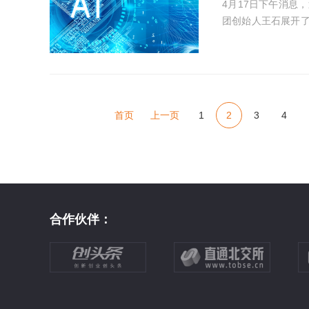
4月17日下午消息
团创始人王石展开了
T算法与人脑思维
律和给AI灌输理念，让
首页
上一页
1
2
3
4
合作伙伴：