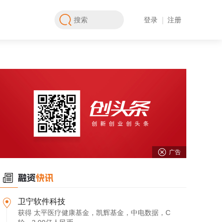
登录
注册
广告
卫宁软件科技
获得 太平医疗健康基金，凯辉基金，中电数据，C