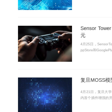
日，阿里巴巴正式宣
猫精灵等产品已经接入
Sensor T
元
4月25日，Senso
ppStore和Goo
obile》（合并《
6%的收入来自中国iO
复旦MOSS
4月21日，复旦大
内首个插件增强的开
统负责人邱锡鹏表示
的事情，就是让模型和