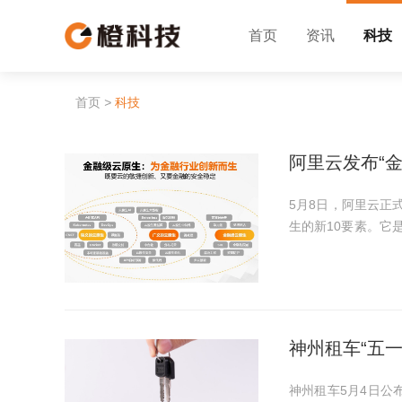
首页
资讯
科技
首页
>
科技
阿里云发布“金
5月8日，阿里云正
生的新10要素。它
一整套技术体系，
生技术优势的“新型IT.
神州租车“五
神州租车5月4日公布