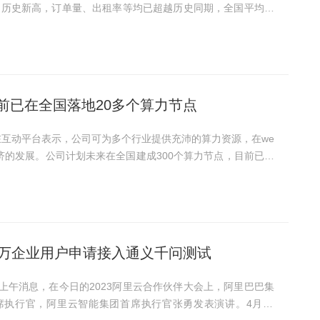
创历史新高，订单量、出租率等均已超越历史同期，全国平均出
租率超95%；多个城市订单“爆满”，全国超200个城市在高峰期
前已在全国落地20多个算力节点
6)在互动平台表示，公司可为多个行业提供充沛的算力资源，在we
经济的发展。公司计划未来在全国建成300个算力节点，目前已落
，20ms可覆盖全国24个省份，全国主要省份的80%以上地区，
、数字...
0万企业用户申请接入通义千问测试
日上午消息，在今日的2023阿里云合作伙伴大会上，阿里巴巴集
席执行官，阿里云智能集团首席执行官张勇发表演讲。4月11