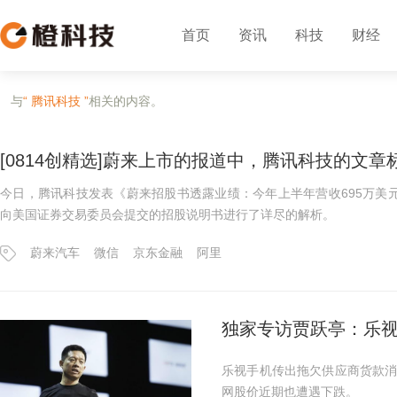
首页
资讯
科技
财经
与
“ 腾讯科技 ”
相关的内容。
[0814创精选]蔚来上市的报道中，腾讯科技的文章标
今日，腾讯科技发表《蔚来招股书透露业绩：今年上半年营收695万美元
向美国证券交易委员会提交的招股说明书进行了详尽的解析。
蔚来汽车
微信
京东金融
阿里
独家专访贾跃亭：乐
乐视手机传出拖欠供应商货款
网股价近期也遭遇下跌。