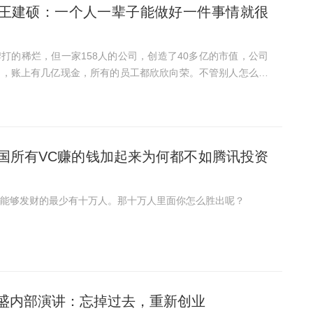
王建硕：一个人一辈子能做好一件事情就很
打的稀烂，但一家158人的公司，创造了40多亿的市值，公司
间，账上有几亿现金，所有的员工都欣欣向荣。不管别人怎么定
得这是成功的。
国所有VC赚的钱加起来为何都不如腾讯投资
能够发财的最少有十万人。那十万人里面你怎么胜出呢？
盛内部演讲：忘掉过去，重新创业