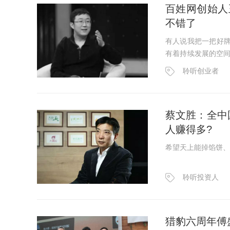
百姓网创始人
不错了
有人说我把一把好牌
有着持续发展的空
义成功和失败，我觉
聆听创业者
蔡文胜：全中
人赚得多?
希望天上能掉馅饼、
聆听投资人
猎豹六周年傅