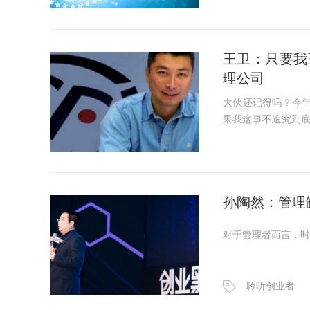
王卫：只要我
理公司
大伙还记得吗？今年
果我这事不追究到
之后，放出来的狠
事后，对王卫先生印象
孙陶然：管理
对于管理者而言，时
聆听创业者