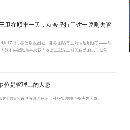
王卫在顺丰一天，就会坚持用这一原则去管
4月17日，微信朋友圈被一张截图还有这句话给刷屏了——如
底！我不再配做顺丰总裁！这是王卫先生回应自己的员工被掌掴
话。一时间他和顺丰成为了大家所关注的焦点，投投当时看完此
颇...
缺位是管理上的大忌
刻扫描辖区有没有管理死角，杜绝管理缺位是头等大事。