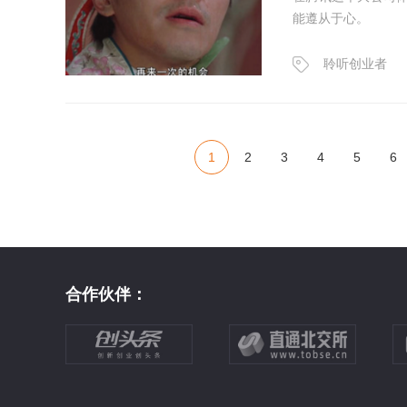
能遵从于心。
聆听创业者
1
2
3
4
5
6
合作伙伴：