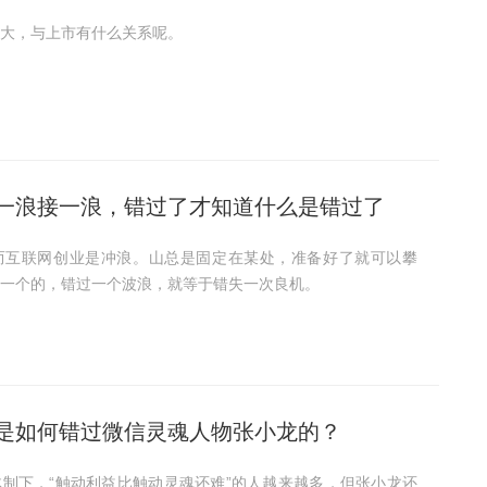
大，与上市有什么关系呢。
一浪接一浪，错过了才知道什么是错过了
而互联网创业是冲浪。山总是固定在某处，准备好了就可以攀
一个的，错过一个波浪，就等于错失一次良机。
是如何错过微信灵魂人物张小龙的？
制下，“触动利益比触动灵魂还难”的人越来越多，但张小龙还