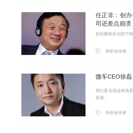
任正非：创办
司还差点崩溃
把你聚焦在太阳下烤
聆听创业者
微车CEO徐
我们要实现这种场
容易。
聆听创业者