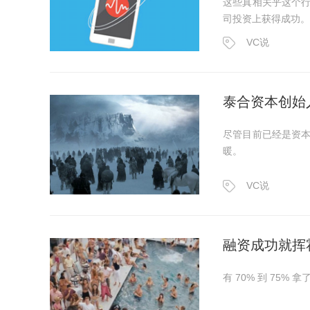
这些真相关乎这个
司投资上获得成功。
VC说
泰合资本创始
尽管目前已经是资
暖。
VC说
融资成功就挥霍
有 70% 到 75