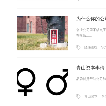
为什么你的公
创业公司里不缺点
有然后......
经纬创投
V
青山资本李倩
品牌就是帮助公司和
青山资本
李