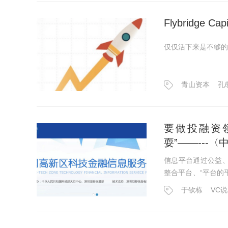
Flybridge
仅仅活下来是不够的
青山资本
孔
要做投融资
耍”——---
信息平台通过公益
整合平台、“平台的
玩耍”。
于钦栋
VC说