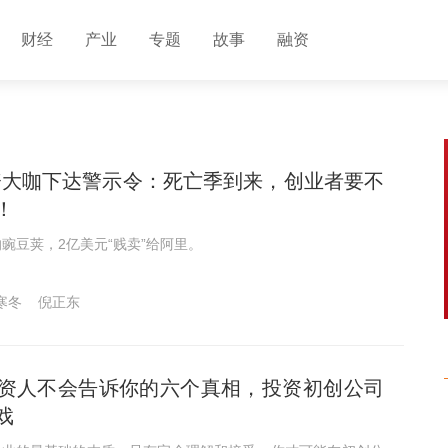
财经
产业
专题
故事
融资
资大咖下达警示令：死亡季到来，创业者要不
！
的豌豆荚，2亿美元“贱卖”给阿里。
寒冬
倪正东
资人不会告诉你的六个真相，投资初创公司
戏