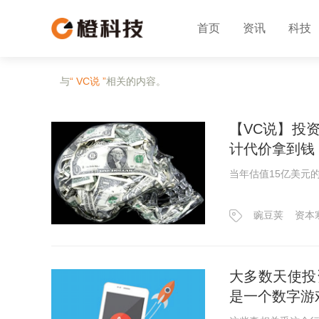
首页
资讯
科技
与
“ VC说 ”
相关的内容。
【VC说】投
计代价拿到钱
当年估值15亿美元
豌豆荚
资本
大多数天使投
是一个数字游