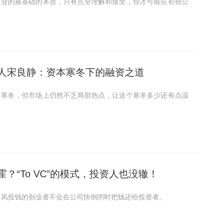
行业的最基础的本质，只有完全理解和接受，你才可能在初创公
人宋良静：资本寒冬下的融资之道
本寒冬，但市场上仍然不乏局部热点，让这个寒冬多少还有点温
？“To VC”的模式，投资人也没辙！
% 拿了风投钱的创业者不会在公司快倒闭时把钱还给投资者。