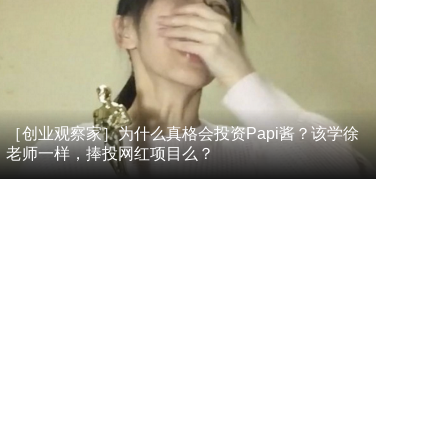
［创业观察家］为什么真格会投资Papi酱？该学徐
老师一样，捧投网红项目么？