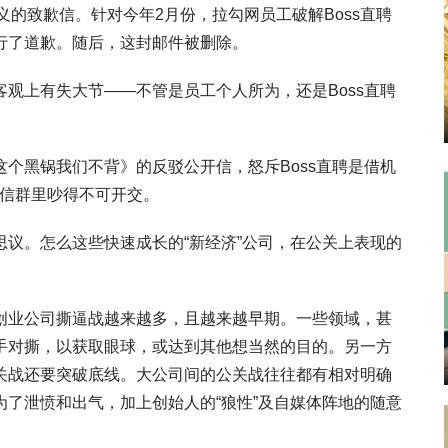
义的致歉信。针对今年2月份，拉勾网员工破解Boss直聘
行了道歉。随后，这封邮件被删除。
观上有失大节——不管是员工个人所为，还是Boss直聘
个黑锅我们不背》的反驳公开信，怒斥Boss直聘是借机
微信群里吵得不可开交。
议。怎么这些快速成长的“新经济”公司，在公关上表现的
创业公司撕逼战越来越多，且越来越早期。一些领域，甚
手对撕，以获取眼球，或达到其他想当然的目的。另一方
关战还要突破底线。大公司间的公关战往往都有相对明确
了泄愤和出气，加上创始人的“狼性”及自媒体阵地的随意