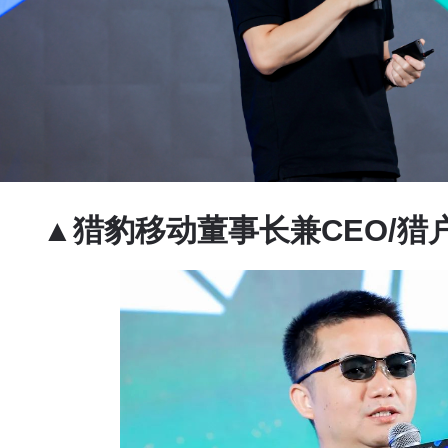
▲
猎豹移动董事长兼CEO/