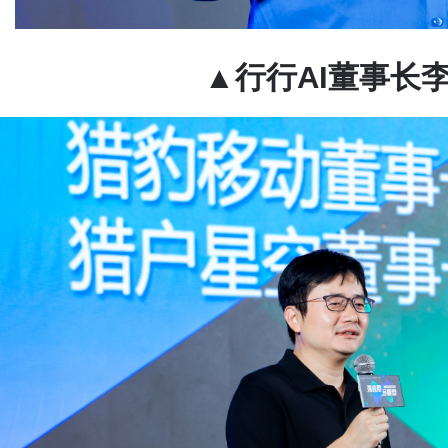
▲
行行AI董
事长