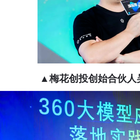
▲梅花创投创始合伙人