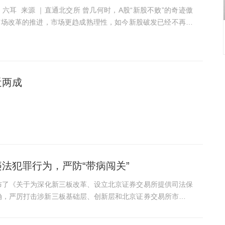
｜直通北交所 曾几何时，A股“新股不败”的奇迹傲
市场改革的推进，市场更趋成熟理性，如今新股破发已经不再让
近年来已经有越来越多的新股股价上市即巅峰，接二连三地跌破
近两成
法犯罪行为，严防“带病闯关”
发布了《关于为深化新三板改革、设立北京证券交易所提供司法保
确，严厉打击涉新三板基础层、创新层和北京证券交易所市场违