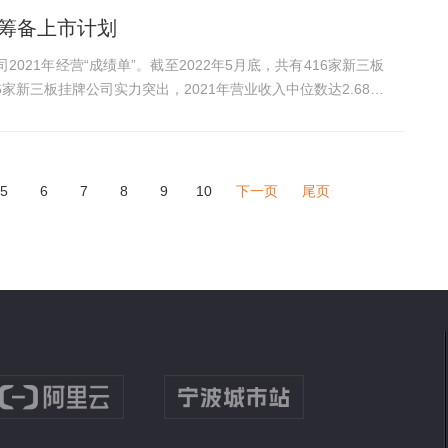
露筹备上市计划
021年经营“成绩单”。截至2022年5月底，共有416家新三板
5
6
7
8
9
10
下一页
尾页