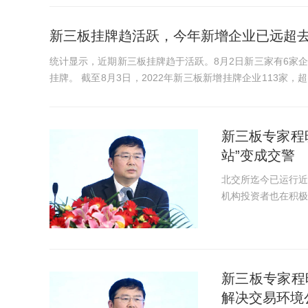
新三板挂牌趋活跃，今年新增企业已远超
统计显示，近期新三板挂牌趋于活跃。8月2日新三家有6家企
挂牌。 截至8月3日，2022年新三板新增挂牌企业113家，超去年全年的91家。上述113家挂牌企业中有14家企业去年净利
润超过5000万元，3家超过1...
新三板专家程
站”变成交警
北交所迄今已运行近
机构投资者也在积极入场。 由此，如何进一步提升流动性和
了市场热议的话题
要。而为高科技服务的
新三板专家程
解决交易环境