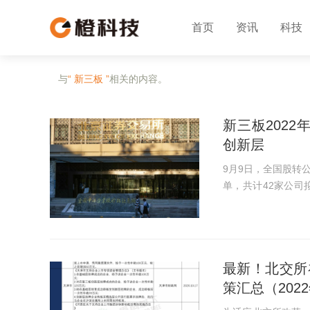
首页
资讯
科技
与
“ 新三板 ”
相关的内容。
新三板202
创新层
9月9日，全国股转
单，共计42家公司拟调入创新层。 记者从全
后，新三板2022
家，较北交所设立前增
最新！北交所
策汇总（202