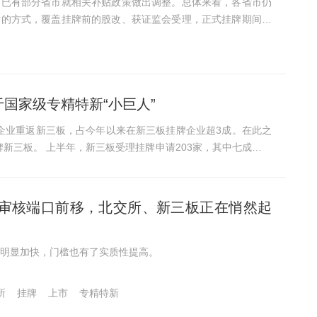
，已有部分省市就相关补贴政策做出调整。总体来看，各省市仍
贴的方式，覆盖挂牌前的股改、获证监会受理，正式挂牌期间由
晋层，以及北交所上市（或原精选层挂牌）等多个关键节点，多
...
国家级专精特新“小巨人”
企业重返新三板，占今年以来在新三板挂牌企业超3成。在此之
3家，其中七成企业
审核端口前移，北交所、新三板正在悄然起
明显加快，门槛也有了实质性提高。
所
挂牌
上市
专精特新