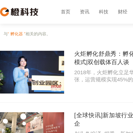
首页
资讯
科技
财经
与
“ 孵化器 ”
相关的内容。
火炬孵化舒鼎秀：孵
模式|双创载体百人谈
2018年，火炬孵化立
张，运营规模实现45%的增长。 令火炬孵化联合
虑的是团队成长如何跟
速培养复合型孵化服务人
点。 除了团...
[全球快讯]新加坡行
企