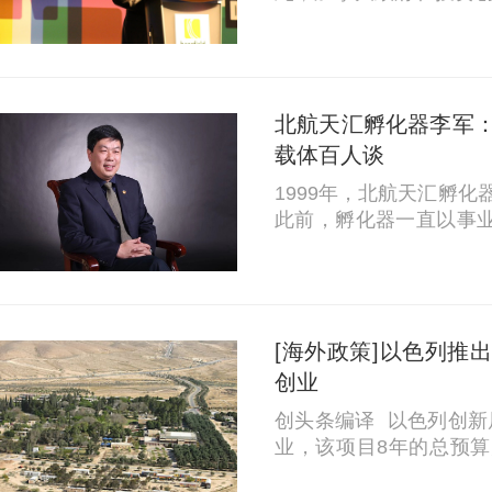
和加速器发展。 5月6日，加拿大创新、科学和经济发展部长Nav
deep Bains宣布开
目征集提案。...
北航天汇孵化器李军：
载体百人谈
1999年，北航天汇孵
此前，孵化器一直以事业单位存在。 “当
注册的时候，孵化器这个
来专门给注册登记处处
一个分支，...
[海外政策]以色列推
创业
创头条编译 以色列创新
业，该项目8年的总预算为
该项目下，IIA将设立