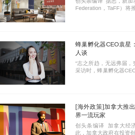
创头条编译 据悉，新加坡纺织与
Federation，TaFF）
n）”的孵化器，面向当
专注于可持续发展和创新。
化器计...
蜂巢孵化器CEO袁星
人谈
“志之所趋，无远弗届，
采访时，蜂巢孵化器CE
敢为时引用的一句话。 袁星认为，蜂巢的“升维”战略是为了无远
弗届，她希望创业者、
中国梦...
[海外政策]加拿大推
界一流玩家
创头条编译 加拿大经
此，加拿大政府在投资