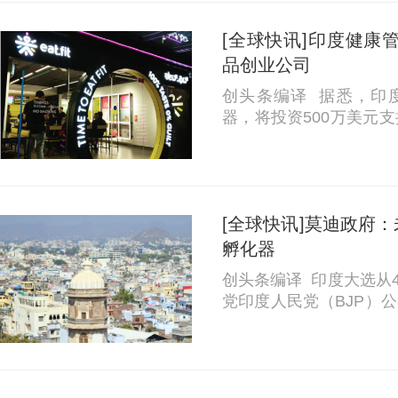
[全球快讯]印度健康管
品创业公司
创头条编译 据悉，印度健
器，将投资500万美元支
品牌。Curefit计划培
品、补充剂和代餐。 “健康包装食品领域正在进行大量创新，然
而大多数此...
[全球快讯]莫迪政府：
孵化器
创头条编译 印度大选从
党印度人民党（BJP）公
比（约29亿美元）种子
个无抵押信贷计划为企业家
贷款。 BJP表...