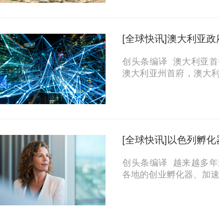
150万新谢克尔（420,
设立3个试点孵...
[全球快讯]澳大利亚
创头条编译 澳大利亚
澳大利亚州首府，澳大
公司Crypto SA已经
设Crypto SA实验室
元。 这个孵化器...
[全球快讯]以色列孵
创头条编译 越来越多
各地的创业孵化器、加速
岁以上、渴望创业的人。这
o Dream）”孵化器值得我们
年人的创业...