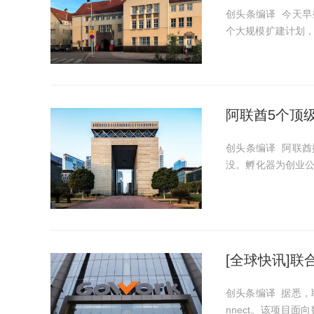
创头条编译 今天早
个大规模扩建计划，其
创业园。为了实现该目标，
lle Simola是芬兰...
阿联酋5个顶
创头条编译 阿联
没。孵化器为创业
的培育环境。 那么，阿联酋的顶级孵化器有哪些呢？下面我们将为大家介绍5个。
1、金融科技蜂巢（..
[全球快讯]联
创头条编译 据悉，联
nnect。该项目