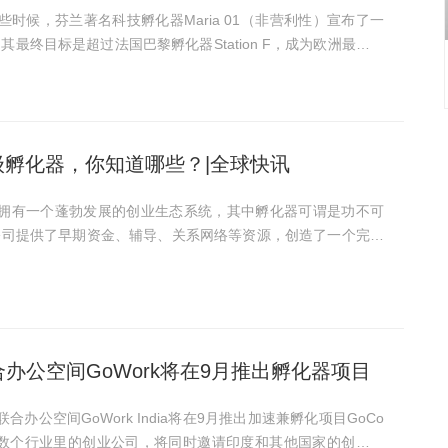
些时候，芬兰著名科技孵化器Maria 01（非营利性）宣布了一
最终目标是超过法国巴黎孵化器Station F，成为欧洲最大的
Maria 01任命了一位新首席执行官——Ville Simola。 Vi
级孵化器，你知道哪些？|全球快讯
酋拥有一个蓬勃发展的创业生态系统，其中孵化器可谓是功不可
公司提供了早期资金、辅导、关系网络等资源，创造了一个完美
.
合办公空间GoWork将在9月推出孵化器项目
合办公空间GoWork India将在9月推出加速兼孵化项目GoCo
面向数个行业里的创业公司，将同时邀请印度和其他国家的创业公