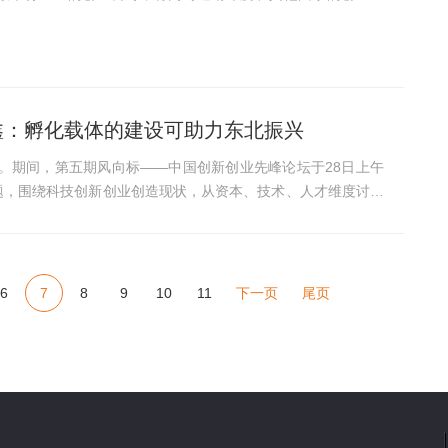
...
鑫：孵化载体的建设可助力东北振兴
开。期间，第五期风向标——中国创新创业先峰论坛于28日上午
6
7
8
9
10
11
下一页
尾页