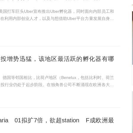
美国打车巨头Uber宣布推出Uber孵化器，同时面向内部员工和
在利用内部创业人才，以及与想借助Uber平台力量发展自身的
Uber平台开发产品和服务，打造Uber的下一系列业务。 作
e...
风投增势迅猛，该地区最活跃的孵化器有哪
、德国等邻国相比，比荷卢地区（Benelux，包括比利时、荷兰
风投行业仍处于起步阶段。在独角兽公司不断涌现在欧洲各大经
Spotify和英国的Deliveroo，比荷卢地区尚未诞生一家独角
..
ia 01拟扩7倍，欲超station F成欧洲最