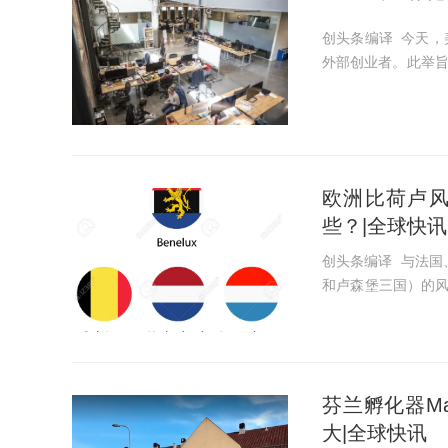
创头条编译 今天，
外部创业者。此举旨
外部创业公司合作，为
为孵化器的一部分，Ub
欧洲比荷卢
些？|全球快讯
创头条编译 与法国
和卢森堡三国）的
济体的同时，如瑞典的
兽。 不过，这并不意.
芬兰孵化器Mar
大|全球快讯