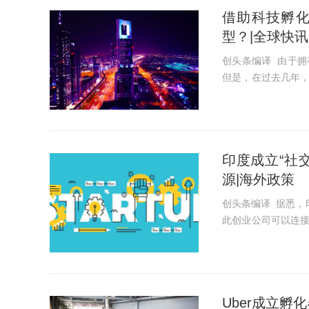
借助科技孵
型？|全球快讯
创头条编译 由于
但是，在过去几年
家现在已经开始在寻找
国家/地区中，阿联酋.
印度成立“社
源|海外政策
创头条编译 据悉，
此创业公司可以连
越中心，以及利用
该部部长拉维...
Uber成立