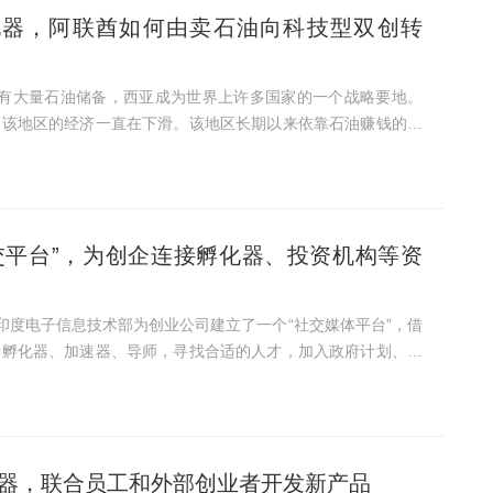
化器，阿联酋如何由卖石油向科技型双创转
拥有大量石油储备，西亚成为世界上许多国家的一个战略要地。
，该地区的经济一直在下滑。该地区长期以来依靠石油赚钱的国
其他经济增长点，科技创业公司就是其中之一。 在西亚所有
..
交平台”，为创企连接孵化器、投资机构等资
印度电子信息技术部为创业公司建立了一个“社交媒体平台”，借
接孵化器、加速器、导师，寻找合适的人才，加入政府计划、卓
研发设施和实验室。最终，天使投资人和风投家也将加入进来。
孵化器，联合员工和外部创业者开发新产品