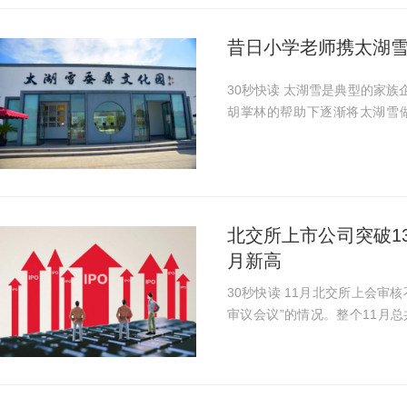
昔日小学老师携太湖雪
30秒快读 太湖雪是典型的家族
胡掌林的帮助下逐渐将太湖雪
市。 近日，太湖雪幸运过会，
的太湖雪背后仍存隐...
北交所上市公司突破13
月新高
30秒快读 11月北交所上会审核不仅延续此前的“1周4审”，而且还出现了 “单日3场
审议会议”的情况。整个11月总
上会。 北交所上会审核也带来了新股发行和上市的高峰，11月总共有16只新股发
行、9只新股上市...