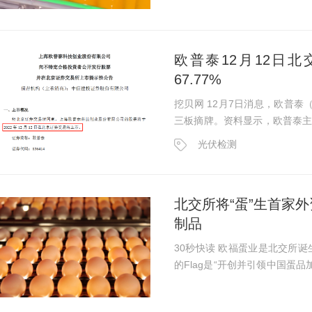
度捆绑，甚至还存在...
欧普泰12月12日
67.77%
挖贝网 12月7日消息，欧普泰（
三板摘牌。资料显示，欧普泰
的研发、生产和销售，今年上半年净利
光伏检测
行价为24.98元/股，发行市...
北交所将“蛋”生首家
制品
30秒快读 欧福蛋业是北交所诞
的Flag是“开创并引领中国蛋
控人掌管着全球近150家企业
家大业大也带来旗下...