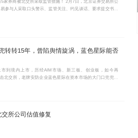
商被北交所采取监管措施！ 2月7日，北京证券交易所公
交易参与人采取口头警示、监管关注、约见谈话、要求提交书面
国信证券和
兜转转15年，曾陷舆情旋涡，蓝色星际能否
冲击北交所，老牌安防企业蓝色星际在资本市场的大门口兜兜转
题，与“隋田力事件”负面舆
北交所公司估值修复