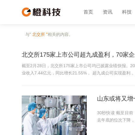
首页
资讯
科技
与
“ 北交所 ”
相关的内容。
北交所175家上市公司超九成盈利，70家企
截至2月28日，北交所175家上市公司均已披露业绩快报。202
业收入7.44亿元，同比增长21.55%， 超九成公司实现盈利
业名录 ，占北交所上市...
山东或将又增
30秒快读 截至目前，共有14家山东公司在北交所上市，数量上位居全国第五。较
去年底的位次下降，被浙江、北京反超。
业迪尔化工生产的
9年的迪尔化工...