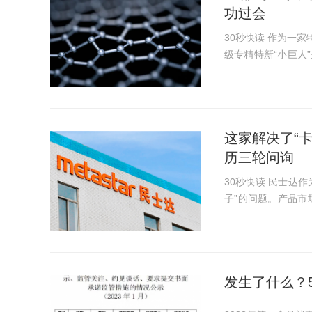
功过会
30秒快读 作为一家特种石墨材料生产商，宁新新材获得了国家高新技术企业、国家
级专精特新“小巨人”
新材早在2016年挂
板上市申请...
这家解决了“
历三轮问询
30秒快读 民士达作为国内第一家芳纶纸制造商，解决了国内长期被国外产品“卡脖
子”的问题。产品市
制造业单项冠军示范企业”
市并...
发生了什么？