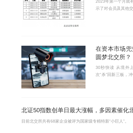
2023年第一个月就有5家券
示了对会员及其他
承诺监管措施的情况。 具体包括东吴证券、东北证券、东亚前海、
东莞证...
在资本市场兜
圆梦北交所？
30秒快读 从境外上市到境内上市，历经AIM市场、新三板、创业板，如今再
次“杀”回新三板，
转已有15年，依然没有扎根。 蓝色星际的财报真实性问
情也有着千丝万...
北证50指数创单日最大涨幅，多因素催化
目前北交所共有68家企业被评为国家级专精特新“小巨人”。