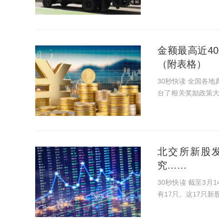
的保荐和公司债券
此，凯雪冷链成为...
金额最高近4
（附表格）
30秒快读 全国各地真金白银鼓励企业上市的势头依旧不减。今年以来，多地相继出
台了相关奖励政策
奖补力度。 对北交所上市企业的奖励，出手最“壕”的是广东佛山高明区和江西南昌
经开区，奖...
北交所新股
究……
30秒快读 截至3月14日，北交所共有182只股票。其中，今年完成发行上市的新股
有17只。这17只新股
将新三板精选层时
探。 资本市...