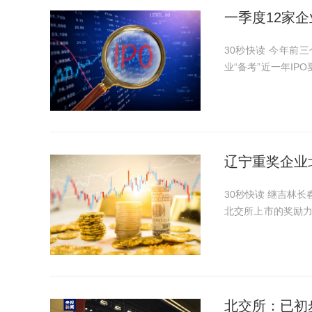
一季度12家企
30秒快读 今年前三个月，北交所IPO频现企业主动撤回上市材料的现象。有的企
业“备考”近一年I
二度闯关IPO遭上
动撤材料。...
辽宁重奖企业
30秒快读 继吉林长春和黑龙江哈尔滨之后，辽宁也于近日出台利好政策加大企业在
北交所上市的奖励力度，
交所上市的辽宁公司共
次出台修...
北交所：已初