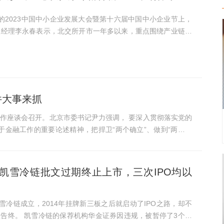
的2023中国中小企业发展大会暨第十六届中国中小企业节上，
总经理李永春表示，北交所开市一年多以来，重点围绕产业链、
初步形成了全链条服务专精特新企业的市场体系。 李永春介
...
件大事来抓
工作座谈会召开。北京市委书记尹力强调， 要深入贯彻落实党的
金融工作的重要论述精神，把捍卫“两个确立”、做到“两个维
凯雪冷链批文过期终止上市，三次IPO均以
因违规，被暂停了3个月