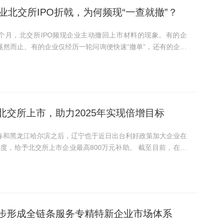
业北交所IPO折戟，为何频现“一查就撤”？
PO戛然而止、有的企业仅经历一轮问询便快速“撤单”，还有的企业
市委否决。 有12家拟上市企业终止上市，其中就有11家上会前主
北交所上市，助力2025年实现倍增目标
给予北交所上市企业最高800万元补助。 截至目前，在北
有4家，而处于新三板创新层的辽宁公司也有22家。 辽宁此
步形成全链条服务专精特新企业市场体系