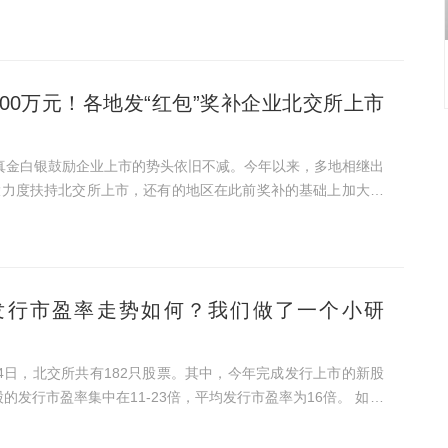
承销业务，并且暂未恢复，对于凯雪冷链来说更是雪上加霜。至
000万元！各地发“红包”奖补企业北交所上市
大力度扶持北交所上市，还有的地区在此前奖补的基础上加大了
发行市盈率走势如何？我们做了一个小研
的发行市盈率集中在11-23倍，平均发行市盈率为16倍。 如果
代一并纳入观察会发现，北交所新股发行市盈率整体上在慢慢下