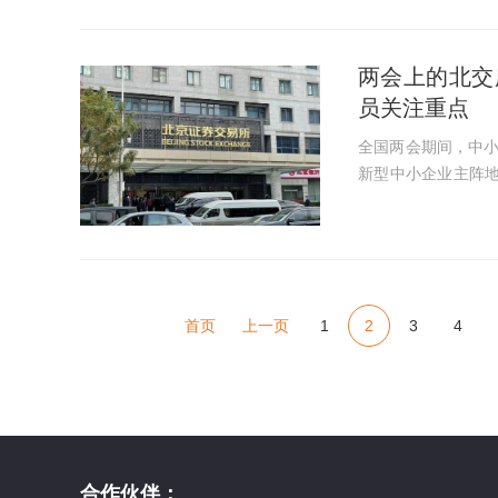
两会上的北交
员关注重点
全国两会期间，中
新型中小企业主阵地
向何方，受到不少代表委员的关注。 第一财
化新三板政策，以更.
首页
上一页
1
2
3
4
合作伙伴：