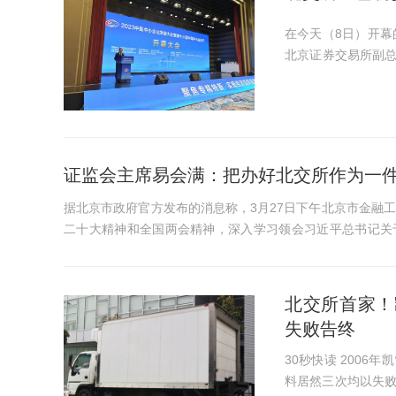
在今天（8日）开幕
北京证券交易所副
创新链、培育链，已经
绍说，目前北交所上市
证监会主席易会满：把办好北交所作为一
据北京市政府官方发布的消息称，3月27日下午北京市金融
二十大精神和全国两会精神，深入学习领会习近平总书记关于
护”的要求落实到金融...
北交所首家！
失败告终
30秒快读 2006年凯雪冷链成立，2014年挂牌新三板之后就启动了IPO之路，却不
料居然三次均以失败告终。 凯雪冷链的保荐机构华金证券