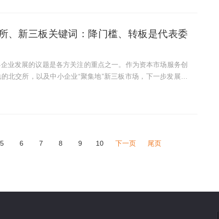
所、新三板关键词：降门槛、转板是代表委
小企业发展的议题是各方关注的重点之一。作为资本市场服务创
的北交所，以及中小企业“聚集地”新三板市场，下一步发展指
经记者在采访中了解到，有代表建议优
..
5
6
7
8
9
10
下一页
尾页