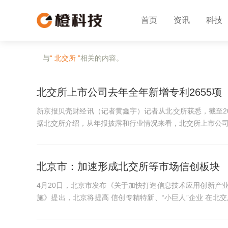
首页
资讯
科技
与
“ 北交所 ”
相关的内容。
北交所上市公司去年全年新增专利2655项
新京报贝壳财经讯（记者黄鑫宇）记者从北交所获悉，截至202
据北交所介绍，从年报披露和行业情况来看，北交所上市公司整体“创新链
司持续加大研发投入，...
北京市：加速形成北交所等市场信创板块
4月20日，北京市发布《关于加快打造信息技术应用创新产
施》提出，北京将提高 信创专精特新、“小巨人”企业 在北交
业 给予 补贴 。开...