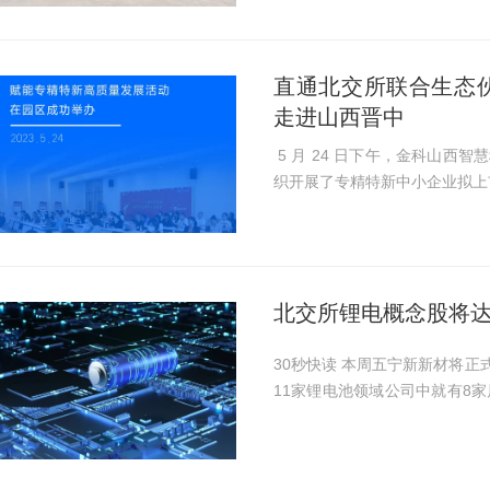
起北交所监管...
直通北交所联合生态伙
走进山西晋中
5 月 24 日下午，金科山西
织开展了专精特新中小企业拟上
路 赋能专精特新高质量发展活
出席致辞，园区四...
北交所锂电概念股将达
30秒快读 本周五宁新新材将正式登陆北交所，成为北交所第11只“锂电池”概念股。
11家锂电池领域公司中就有8家
中和”目标的提出，近几年锂电
本...