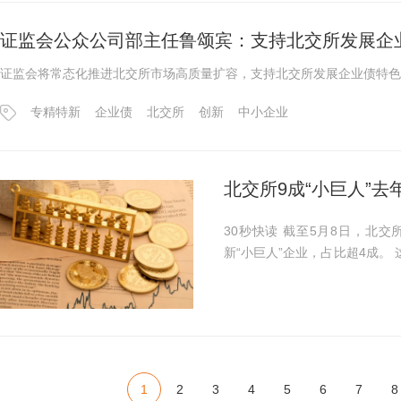
证监会公众公司部主任鲁颂宾：支持北交所发展企
证监会将常态化推进北交所市场高质量扩容，支持北交所发展企业债特色
专精特新
企业债
北交所
创新
中小企业
北交所9成“小巨人”
30秒快读 截至5月8日，北交所191家上市公司中已有79家公司为国家级专精特
新“小巨人”企业，占比超4成。 
19.57%；平均实现净利润6445.51万元
发费用占营...
1
2
3
4
5
6
7
8