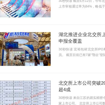
30秒快读 截至6月12日，今年北交所已有4家拟IPO企业上会时被暂缓审议。第一次
上市审核通过率为84%，略低于
中，除路桥信息之外，其他3家公司
市至今已累计1...
湖北推进企业北交所
申报全覆盖
30秒快读 宏裕包材北交所IPO顺利过会，“湖北籍”北交所上市公司或将再添新成
员。 截至目前已有7家“鄂企”登
企”，其中包括68家创新层企业。 湖北提速企业赴北交所上市，计划三年新增
北交...
北交所上市公司突破2
超4成
30秒快读 来自江苏的易实精密今日正式登陆北交所。自此，北交所正式迎来第200
家上市公司。 北交所上市公司数