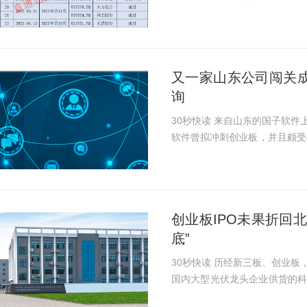
质量扩容背景下，今年北交所上市
所的带动下，...
又一家山东公司闯关
询
30秒快读 来自山东的国子软件上周北交所IPO成功过会。 在冲刺北交所前夕，国子
软件曾拟冲刺创业板，并且颇受
元的定增。 国子软件北交所IPO之路经历了三轮问询，尤其是其第四季度收入占全
年超5成、山...
创业板IPO未果折回
底”
30秒快读 历经新三板、创业板，如今再次返回新三板，冲击北交所，为隆基绿能等
国内大型光伏龙头企业供货的科
份与前五客户关联交易迷雾重