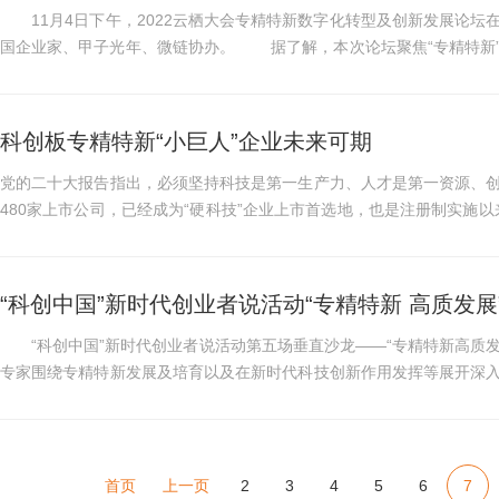
11月4日下午，2022云栖大会专精特新数字化转型及创新发展论坛
国企业家、甲子光年、微链协办。 据了解，本次论坛聚焦“专精特新”主题，邀请诸多行业专家、企业家围绕上云数字化
解决方案、制造业最...
科创板专精特新“小巨人”企业未来可期
党的二十大报告指出，必须坚持科技是第一生产力、人才是第一资源、
480家上市公司，已经成为“硬科技”企业上市首选地，也是注册制实施以
月31日，共有223家科创...
“科创中国”新时代创业者说活动“专精特新 高质发
“科创中国”新时代创业者说活动第五场垂直沙龙——“专精特新高质发展
专家围绕专精特新发展及培育以及在新时代科技创新作用发挥等展开深
走“专精特新”之...
首页
上一页
2
3
4
5
6
7