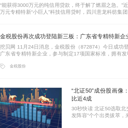
“能获得3000万元的纯信用贷款，终于解了燃眉之急。”
万元专精特新“小巨人”科技信用贷时，四川意龙科纺集团股份
品应用于防疫、消防人员安全防护等诸多领域，被评为国家级
金税股份再次成功登陆新三板：广东省专精特新企业
挖贝网 11月24日消息，金税股份（872874）今日
广东省专精特新企业，参与制定17项国家标准，拥有发明专
元，暂不符合北交所上市财务标准。
金税股份
“北证50”成份股画像
比近4成
30秒快读 北证50选取北交所市场最具代表性的50只成份股，“首
发阵容”个个出类拔萃，来自16个细
国19个省级地区。其中