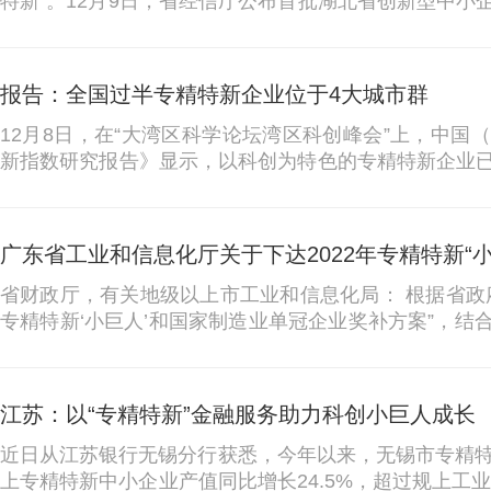
特新”。12月9日，省经信厅公布首批湖北省创新型中
限公司等3862家企业入选，成为湖北专精特新“小巨人”的后
报告：全国过半专精特新企业位于4大城市群
12月8日，在“大湾区科学论坛湾区科创峰会”上，中
新指数研究报告》显示，以科创为特色的专精特新企业
大城市群产业高质量发展的重要体现，目前四大城市群共有专
广东省工业和信息化厅关于下达2022年专精特新“
省财政厅，有关地级以上市工业和信息化局： 根据省政府常务会议审议通过的“新一轮小升规、
专精特新‘小巨人’和国家制造业单冠企业奖补方案”，
新“小巨人”企业奖补资金申报情况，现将2022年专精特新“小
江苏：以“专精特新”金融服务助力科创小巨人成长
近日从江苏银行无锡分行获悉，今年以来，无锡市专精特
上专精特新中小企业产值同比增长24.5%，超过规上工业企业14.9个